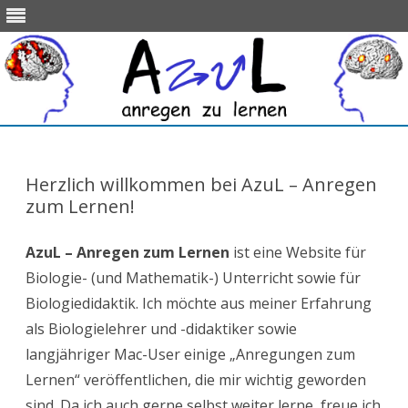
Skip
to
content
Herzlich willkommen bei AzuL – Anregen
zum Lernen!
AzuL – Anregen zum Lernen
ist eine Website für
Biologie- (und Mathematik-) Unterricht sowie für
Biologiedidaktik. Ich möchte aus meiner Erfahrung
als Biologielehrer und -didaktiker sowie
langjähriger Mac-User einige „Anregungen zum
Lernen“ veröffentlichen, die mir wichtig geworden
sind. Da ich auch gerne selbst weiter lerne, freue ich