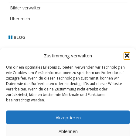
Bilder verwalten
Über mich
BLOG
13.3.21
Zustimmung verwalten
17.2.21
Um dir ein optimales Erlebnis zu bieten, verwenden wir Technologien
wie Cookies, um Geräteinformationen zu speichern und/oder darauf
16.2.21
zuzugreifen. Wenn du diesen Technologien zustimmst, können wir
Daten wie das Surfverhalten oder eindeutige IDs auf dieser Website
15.2.21
verarbeiten. Wenn du deine Zustimmung nicht erteilst oder
zurückziehst, können bestimmte Merkmale und Funktionen
Februar 2021
beeinträchtigt werden.
Akzeptieren
Copyright 2020
ZeroGravity
by
Ablehnen
GalussoThemes.com