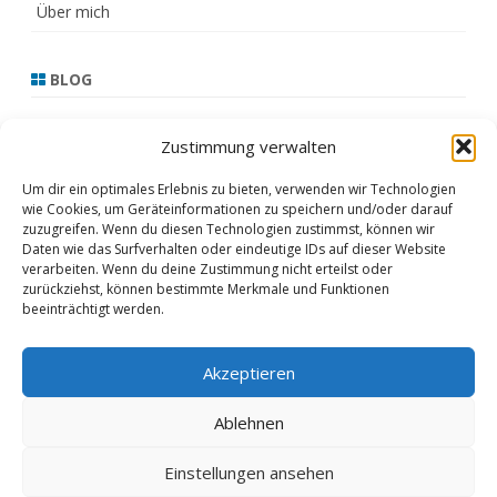
Über mich
BLOG
13.3.21
Zustimmung verwalten
17.2.21
Um dir ein optimales Erlebnis zu bieten, verwenden wir Technologien
wie Cookies, um Geräteinformationen zu speichern und/oder darauf
16.2.21
zuzugreifen. Wenn du diesen Technologien zustimmst, können wir
Daten wie das Surfverhalten oder eindeutige IDs auf dieser Website
15.2.21
verarbeiten. Wenn du deine Zustimmung nicht erteilst oder
zurückziehst, können bestimmte Merkmale und Funktionen
Februar 2021
beeinträchtigt werden.
Akzeptieren
Copyright 2020
ZeroGravity
by
Ablehnen
GalussoThemes.com
Powered by
Einstellungen ansehen
WordPress