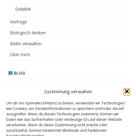
Didaktik
Vorträge
Biologisch denken
Bilder verwalten
Über mich
BLOG
13.3.21
Zustimmung verwalten
17.2.21
Um dir ein optimales Erlebnis zu bieten, verwenden wir Technologien
wie Cookies, um Geräteinformationen zu speichern und/oder darauf
16.2.21
zuzugreifen. Wenn du diesen Technologien zustimmst, können wir
Daten wie das Surfverhalten oder eindeutige IDs auf dieser Website
15.2.21
verarbeiten. Wenn du deine Zustimmung nicht erteilst oder
zurückziehst, können bestimmte Merkmale und Funktionen
Februar 2021
beeinträchtigt werden.