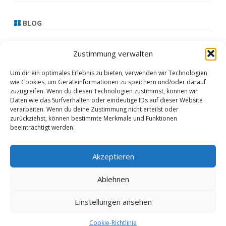
BLOG
13.3.21
Zustimmung verwalten
17.2.21
Um dir ein optimales Erlebnis zu bieten, verwenden wir Technologien
wie Cookies, um Geräteinformationen zu speichern und/oder darauf
16.2.21
zuzugreifen. Wenn du diesen Technologien zustimmst, können wir
Daten wie das Surfverhalten oder eindeutige IDs auf dieser Website
15.2.21
verarbeiten. Wenn du deine Zustimmung nicht erteilst oder
zurückziehst, können bestimmte Merkmale und Funktionen
Februar 2021
beeinträchtigt werden.
Akzeptieren
Copyright 2020
ZeroGravity
by
Ablehnen
GalussoThemes.com
Powered by
Einstellungen ansehen
WordPress
Cookie-Richtlinie