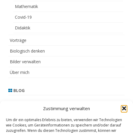
Mathematik
Covid-19
Didaktik
Vorträge
Biologisch denken
Bilder verwalten
Über mich
BLOG
13.3.21
Zustimmung verwalten
17.2.21
Um dir ein optimales Erlebnis zu bieten, verwenden wir Technologien
wie Cookies, um Geräteinformationen zu speichern und/oder darauf
16.2.21
zuzugreifen. Wenn du diesen Technologien zustimmst, können wir